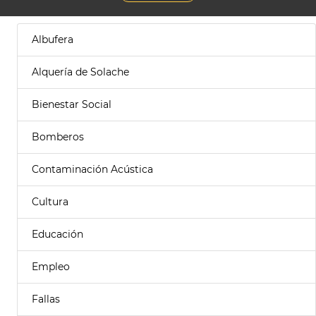
Albufera
Alquería de Solache
Bienestar Social
Bomberos
Contaminación Acústica
Cultura
Educación
Empleo
Fallas