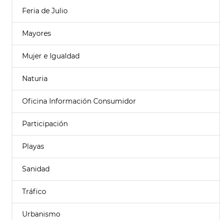
Feria de Julio
Mayores
Mujer e Igualdad
Naturia
Oficina Información Consumidor
Participación
Playas
Sanidad
Tráfico
Urbanismo