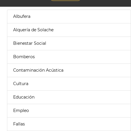
Albufera
Alquería de Solache
Bienestar Social
Bomberos
Contaminación Acústica
Cultura
Educación
Empleo
Fallas