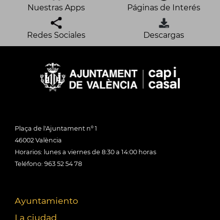
Nuestras Apps
Páginas de Interés
Redes Sociales
Descargas
Plaça de l'Ajuntament nº 1
46002 València
Horarios: lunes a viernes de 8:30 a 14:00 horas
Teléfono: 963 52 54 78
Ayuntamiento
La ciudad