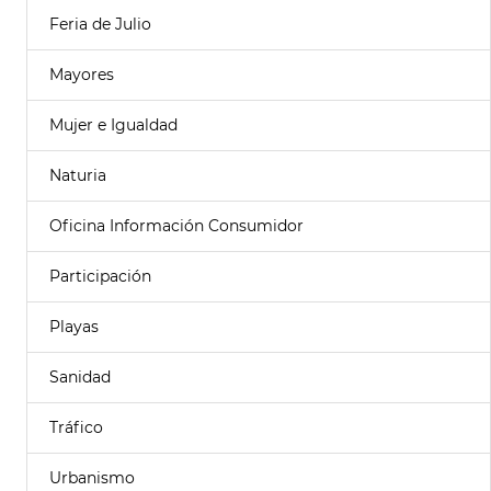
Feria de Julio
Mayores
Mujer e Igualdad
Naturia
Oficina Información Consumidor
Participación
Playas
Sanidad
Tráfico
Urbanismo