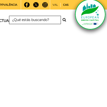
PPVALÈNCIA
VAL
CAS
CTUALIDAD