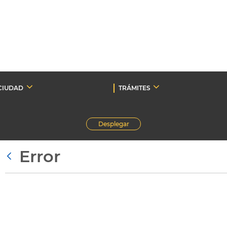
CIUDAD
TRÁMITES
Desplegar
Error
Atrás