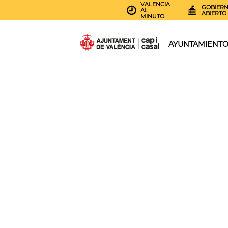
VALENCIA
GOBIER
AL
ABIERTO
MINUTO
AYUNTAMIENT