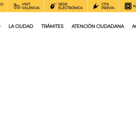
NO
VISIT
SEDE
CITA
A
VALENCIA
ELECTRÓNICA
PREVIA
O
LA CIUDAD
TRÁMITES
ATENCIÓN CIUDADANA
A