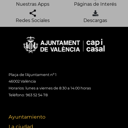
Nuestras Apps
Páginas de Interés
Redes Sociales
Descargas
Plaça de l'Ajuntament nº 1
46002 València
Horarios: lunes a viernes de 8:30 a 14:00 horas
Teléfono: 963 52 54 78
Ayuntamiento
La ciudad