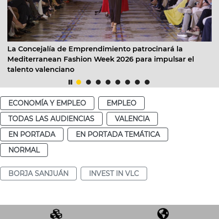
oncejalía de Emprendimiento patrocinará la
Valènc
iterranean Fashion Week 2026 para impulsar el
convoc
nto valenciano
2026”
ECONOMÍA Y EMPLEO
EMPLEO
TODAS LAS AUDIENCIAS
VALENCIA
EN PORTADA
EN PORTADA TEMÁTICA
NORMAL
BORJA SANJUÁN
INVEST IN VLC