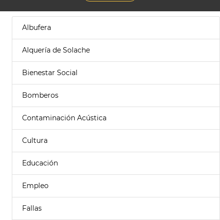
Albufera
Alquería de Solache
Bienestar Social
Bomberos
Contaminación Acústica
Cultura
Educación
Empleo
Fallas