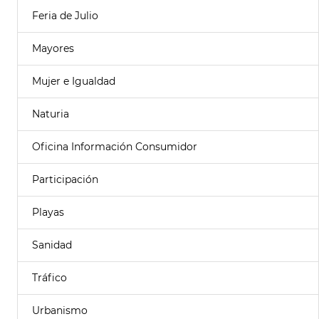
Feria de Julio
Mayores
Mujer e Igualdad
Naturia
Oficina Información Consumidor
Participación
Playas
Sanidad
Tráfico
Urbanismo