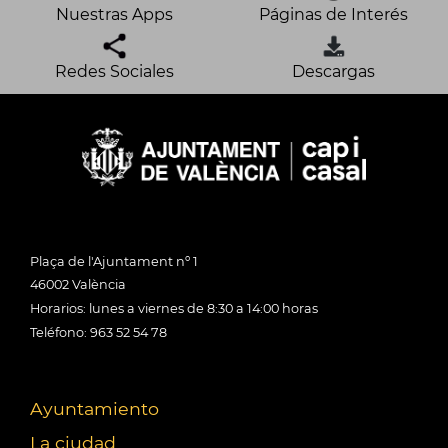
Nuestras Apps
Páginas de Interés
Redes Sociales
Descargas
Plaça de l'Ajuntament nº 1
46002 València
Horarios: lunes a viernes de 8:30 a 14:00 horas
Teléfono: 963 52 54 78
Ayuntamiento
La ciudad