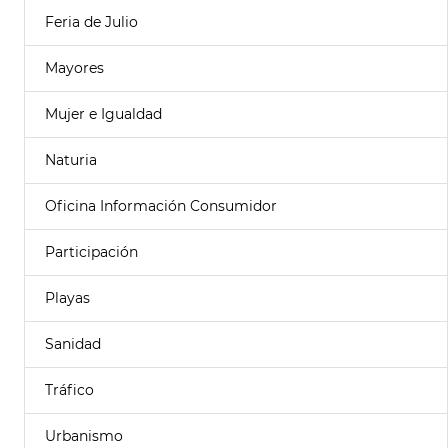
Feria de Julio
Mayores
Mujer e Igualdad
Naturia
Oficina Información Consumidor
Participación
Playas
Sanidad
Tráfico
Urbanismo