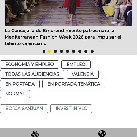
mprendimiento patrocinará la
València destina más d
ion Week 2026 para impulsar el
convocatòria de subv
2026”
ECONOMÍA Y EMPLEO
EMPLEO
TODAS LAS AUDIENCIAS
VALENCIA
EN PORTADA
EN PORTADA TEMÁTICA
NORMAL
BORJA SANJUÁN
INVEST IN VLC