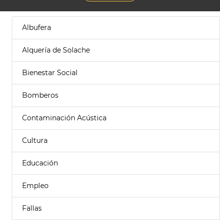
Albufera
Alquería de Solache
Bienestar Social
Bomberos
Contaminación Acústica
Cultura
Educación
Empleo
Fallas