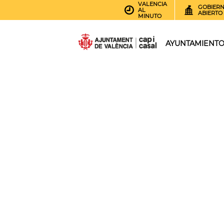
VALENCIA
GOBIER
AL
ABIERTO
MINUTO
AYUNTAMIENT