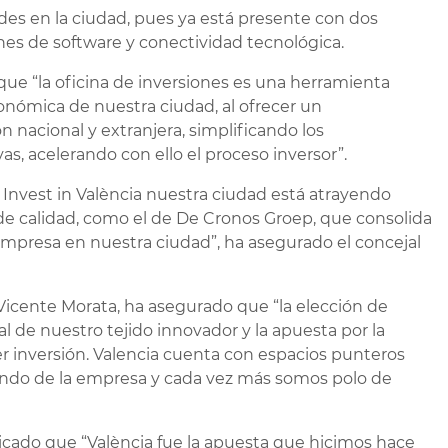
es en la ciudad, pues ya está presente con dos
ones de software y conectividad tecnológica.
que “la oficina de inversiones es una herramienta
nómica de nuestra ciudad, al ofrecer un
n nacional y extranjera, simplificando los
s, acelerando con ello el proceso inversor”.
e Invest in València nuestra ciudad está atrayendo
e calidad, como el de De Cronos Groep, que consolida
empresa en nuestra ciudad”, ha asegurado el concejal
 Vicente Morata, ha asegurado que “la elección de
l de nuestro tejido innovador y la apuesta por la
er inversión. Valencia cuenta con espacios punteros
mundo de la empresa y cada vez más somos polo de
licado que “València fue la apuesta que hicimos hace