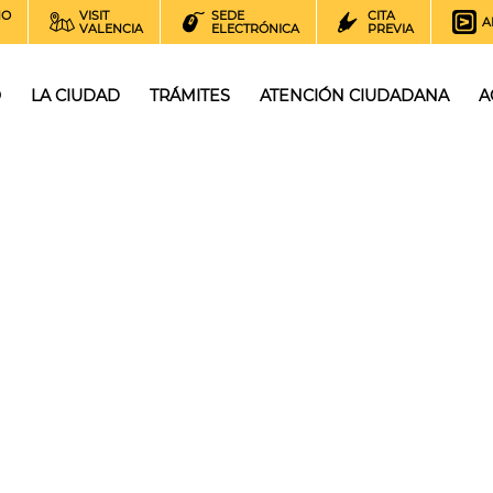
NO
VISIT
SEDE
CITA
A
VALENCIA
ELECTRÓNICA
PREVIA
O
LA CIUDAD
TRÁMITES
ATENCIÓN CIUDADANA
A