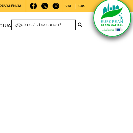
PPVALÈNCIA
VAL
CAS
CTUALIDAD