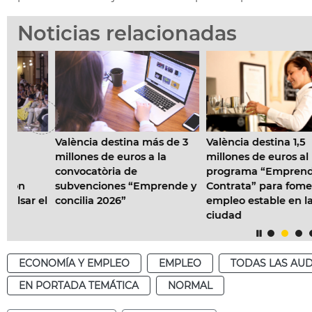
Noticias relacionadas
València destina más de 3
València destina 1,5
millones de euros a la
millones de euros al
convocatòria de
programa “Emprende y
subvenciones “Emprende y
Contrata” para fomentar el
el
concilia 2026”
empleo estable en la
ciudad
ECONOMÍA Y EMPLEO
EMPLEO
TODAS LAS AUD
EN PORTADA TEMÁTICA
NORMAL