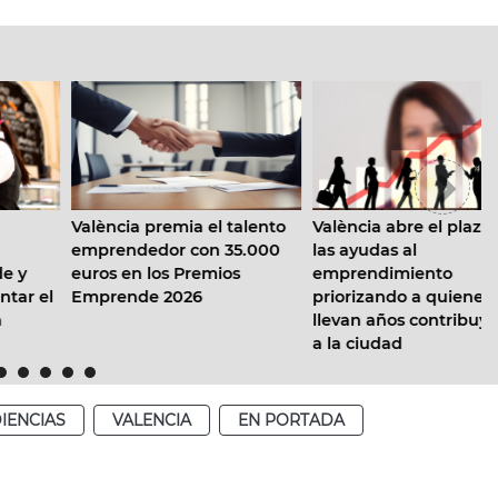
València premia el talento
València abre el plazo de
emprendedor con 35.000
las ayudas al
euros en los Premios
emprendimiento
Emprende 2026
priorizando a quienes
llevan años contribuyendo
a la ciudad
IENCIAS
VALENCIA
EN PORTADA