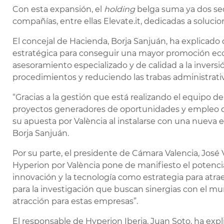
Con esta expansión, el
holding
belga suma ya dos sed
compañías, entre ellas Elevate.it, dedicadas a soluci
El concejal de Hacienda, Borja Sanjuán, ha explicado 
estratégica para conseguir una mayor promoción eco
asesoramiento especializado y de calidad a la inversió
procedimientos y reduciendo las trabas administrativa
“Gracias a la gestión que está realizando el equipo d
proyectos generadores de oportunidades y empleo d
su apuesta por València al instalarse con una nueva 
Borja Sanjuán.
Por su parte, el presidente de Cámara Valencia, José
Hyperion por València pone de manifiesto el potencia
innovación y la tecnología como estrategia para atra
para la investigación que buscan sinergias con el 
atracción para estas empresas”.
El responsable de Hyperion Iberia, Juan Soto, ha exp