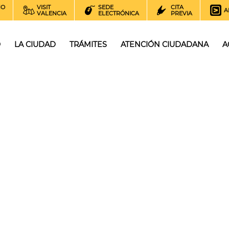
NO
VISIT
SEDE
CITA
A
VALENCIA
ELECTRÓNICA
PREVIA
O
LA CIUDAD
TRÁMITES
ATENCIÓN CIUDADANA
A