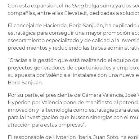
Con esta expansión, el
holding
belga suma ya dos sed
compañías, entre ellas Elevate.it, dedicadas a soluci
El concejal de Hacienda, Borja Sanjuán, ha explicado 
estratégica para conseguir una mayor promoción eco
asesoramiento especializado y de calidad a la inversió
procedimientos y reduciendo las trabas administrativa
“Gracias a la gestión que está realizando el equipo d
proyectos generadores de oportunidades y empleo d
su apuesta por València al instalarse con una nueva 
Borja Sanjuán.
Por su parte, el presidente de Cámara Valencia, José
Hyperion por València pone de manifiesto el potencia
innovación y la tecnología como estrategia para atra
para la investigación que buscan sinergias con el 
atracción para estas empresas”.
El responsable de Hyperion Iberia, Juan Soto, ha exp