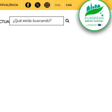
PPVALÈNCIA
VAL
CAS
CTUALIDAD