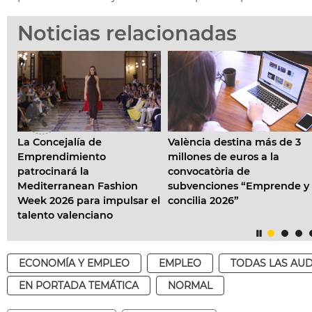
Noticias relacionadas
alía de
València destina más de 3
València des
imiento
millones de euros a la
millones de
rá la
convocatòria de
programa 
anean Fashion
subvenciones “Emprende y
Contrata” p
 para impulsar el
concilia 2026”
empleo esta
alenciano
ciudad
ECONOMÍA Y EMPLEO
EMPLEO
TODAS LAS AUD
EN PORTADA TEMÁTICA
NORMAL