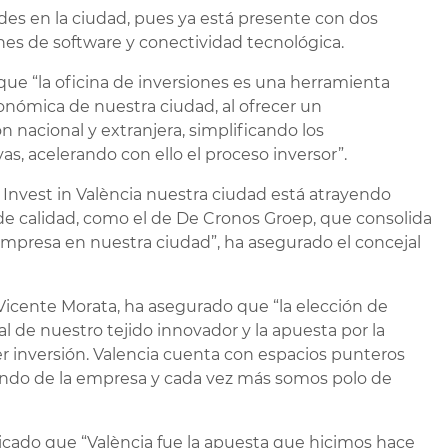
es en la ciudad, pues ya está presente con dos
ones de software y conectividad tecnológica.
que “la oficina de inversiones es una herramienta
nómica de nuestra ciudad, al ofrecer un
n nacional y extranjera, simplificando los
s, acelerando con ello el proceso inversor”.
e Invest in València nuestra ciudad está atrayendo
e calidad, como el de De Cronos Groep, que consolida
empresa en nuestra ciudad”, ha asegurado el concejal
 Vicente Morata, ha asegurado que “la elección de
l de nuestro tejido innovador y la apuesta por la
er inversión. Valencia cuenta con espacios punteros
mundo de la empresa y cada vez más somos polo de
licado que “València fue la apuesta que hicimos hace