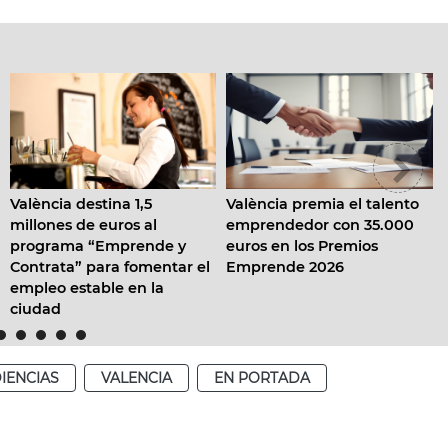
tina 1,5
València premia el talento
València abre
 euros al
emprendedor con 35.000
las ayudas al
“Emprende y
euros en los Premios
emprendimie
ara fomentar el
Emprende 2026
priorizando a
ble en la
llevan años 
a la ciudad
IENCIAS
VALENCIA
EN PORTADA