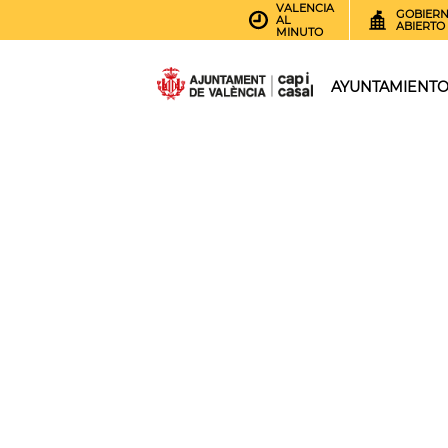
VALENCIA
GOBIER
AL
ABIERTO
MINUTO
AYUNTAMIENT