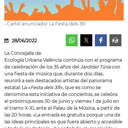
• Cartel anunciador La Festa dels 35!
28/06/2022
La Concejal
í
a de
Ecolog
í
a Urbana Val
ència contin
ú
a con el programa
de celebración de los
35 a
ños del
Jard
í
del T
úria
con
una fiesta de m
ú
sica que, durante dos d
í
as,
reunir
á
a seis destacados artistas del panorama
estatal. La
«
Festa
d
el
s 35
!
»
, que es como se
denomina
esta
iniciativa de conciertos,
se
celebra
el
pr
ó
ximo
jueves 30 de junio y viernes 1 de julio en
el tramo X-XI, ante el Palau de la M
ú
sica, a partir de
las 20 horas.
«
La entrada es gratuita porque una de
las ideas principales es que fuera abierto y accesible