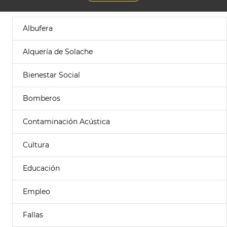
Albufera
Alquería de Solache
Bienestar Social
Bomberos
Contaminación Acústica
Cultura
Educación
Empleo
Fallas