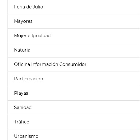
Feria de Julio
Mayores
Mujer e Igualdad
Naturia
Oficina Información Consumidor
Participación
Playas
Sanidad
Tráfico
Urbanismo