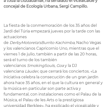
a toda la ciudadan
ía
», ha se
ñalado el vicealcalde y
concejal
de Ecología Urbana, Sergi Campillo.
La fiesta de la conmemoración de los 35 años del
Jardí del Túria empezará jueves por la tarde con las
actuaciones
de
Derby
Motoreta's
Burrito
Kachimba
, Nacho Vegas
y los valencianos Capricornio Uno, mientras que el
viernes 1 de julio, también a partir de las 20 horas,
será el turno de los también
valencianos
Smoking
Souls, Goa
y la DJ
valenciana
Là
uder
, que cerrará los conciertos. «La
iniciativa celebra la consecución de un gran jardín
ahora hace 35 años, en el que la cultura en general y
la música en particular son parte activa y
fundamental, con instalaciones como el Palau de la
Música, el Palau de les Arts o la prestigiosa
universidad Berklee», ha explicado el vicealcalde y