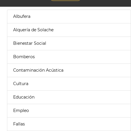
Albufera
Alquería de Solache
Bienestar Social
Bomberos
Contaminación Acústica
Cultura
Educación
Empleo
Fallas