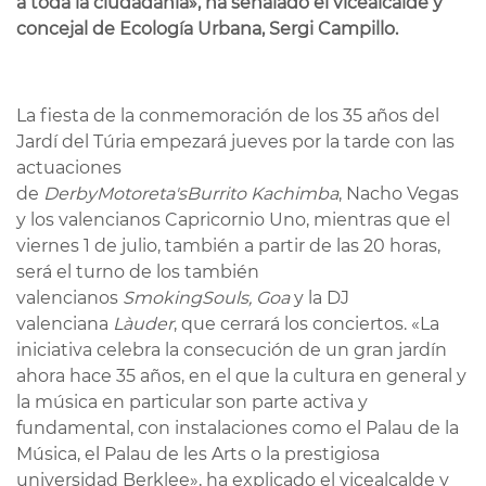
a toda la ciudadan
ía
», ha se
ñalado el vicealcalde y
concejal
de Ecología Urbana, Sergi Campillo.
La fiesta de la conmemoración de los 35 años del
Jardí del Túria empezará jueves por la tarde con las
actuaciones
de
Derby
Motoreta's
Burrito
Kachimba
, Nacho Vegas
y los valencianos Capricornio Uno, mientras que el
viernes 1 de julio, también a partir de las 20 horas,
será el turno de los también
valencianos
Smoking
Souls, Goa
y la DJ
valenciana
Là
uder
, que cerrará los conciertos. «La
iniciativa celebra la consecución de un gran jardín
ahora hace 35 años, en el que la cultura en general y
la música en particular son parte activa y
fundamental, con instalaciones como el Palau de la
Música, el Palau de les Arts o la prestigiosa
universidad Berklee», ha explicado el vicealcalde y