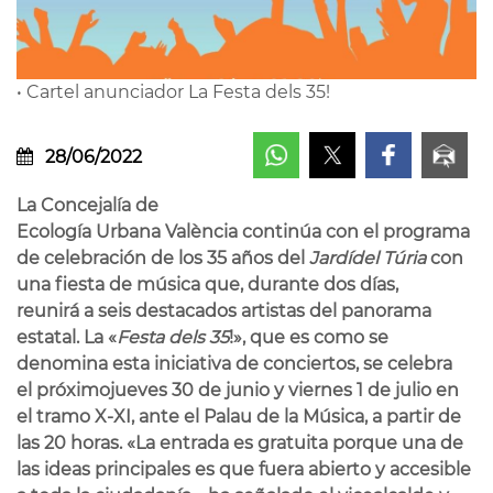
• Cartel anunciador La Festa dels 35!
28/06/2022
La Concejal
í
a de
Ecolog
í
a Urbana Val
ència contin
ú
a con el programa
de celebración de los
35 a
ños del
Jard
í
del T
úria
con
una fiesta de m
ú
sica que, durante dos d
í
as,
reunir
á
a seis destacados artistas del panorama
estatal. La
«
Festa
d
el
s 35
!
»
, que es como se
denomina
esta
iniciativa de conciertos,
se
celebra
el
pr
ó
ximo
jueves 30 de junio y viernes 1 de julio en
el tramo X-XI, ante el Palau de la M
ú
sica, a partir de
las 20 horas.
«
La entrada es gratuita porque una de
las ideas principales es que fuera abierto y accesible