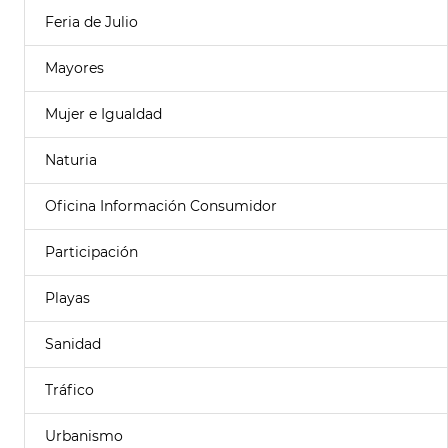
Feria de Julio
Mayores
Mujer e Igualdad
Naturia
Oficina Información Consumidor
Participación
Playas
Sanidad
Tráfico
Urbanismo