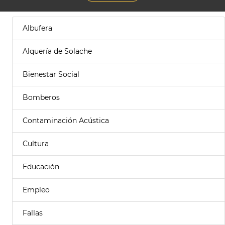
Albufera
Alquería de Solache
Bienestar Social
Bomberos
Contaminación Acústica
Cultura
Educación
Empleo
Fallas