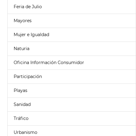
Feria de Julio
Mayores
Mujer e Igualdad
Naturia
Oficina Información Consumidor
Participación
Playas
Sanidad
Tráfico
Urbanismo