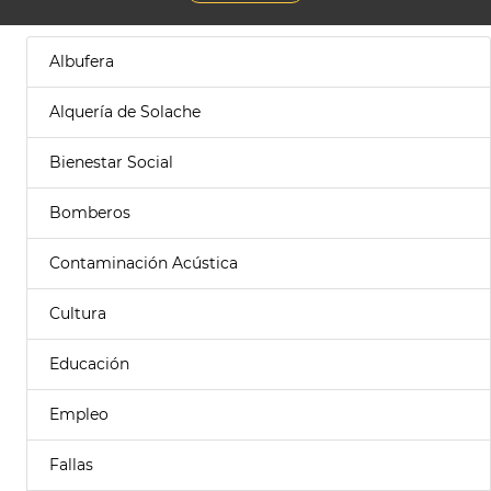
Albufera
Alquería de Solache
Bienestar Social
Bomberos
Contaminación Acústica
Cultura
Educación
Empleo
Fallas