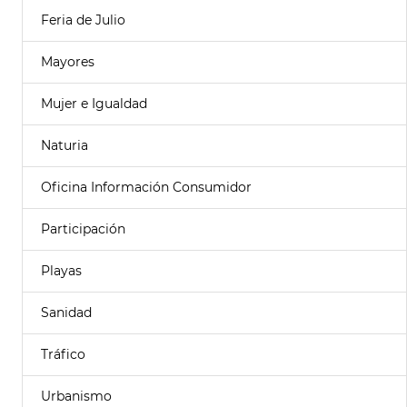
Feria de Julio
Mayores
Mujer e Igualdad
Naturia
Oficina Información Consumidor
Participación
Playas
Sanidad
Tráfico
Urbanismo