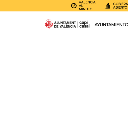
VALENCIA
GOBIER
AL
ABIERTO
MINUTO
AYUNTAMIENT