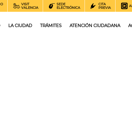
NO
VISIT
SEDE
CITA
A
VALENCIA
ELECTRÓNICA
PREVIA
O
LA CIUDAD
TRÁMITES
ATENCIÓN CIUDADANA
A