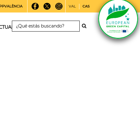
PPVALÈNCIA
VAL
CAS
CTUALIDAD