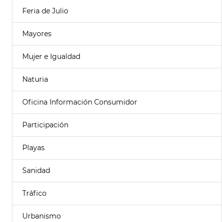
Feria de Julio
Mayores
Mujer e Igualdad
Naturia
Oficina Información Consumidor
Participación
Playas
Sanidad
Tráfico
Urbanismo