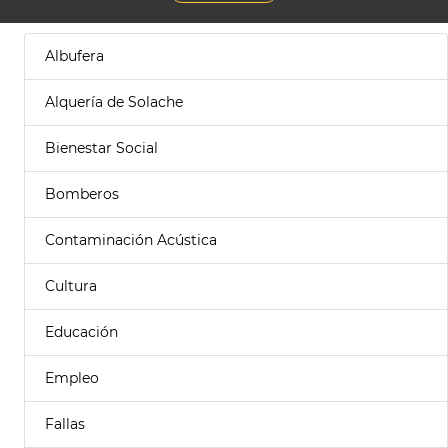
Albufera
Alquería de Solache
Bienestar Social
Bomberos
Contaminación Acústica
Cultura
Educación
Empleo
Fallas