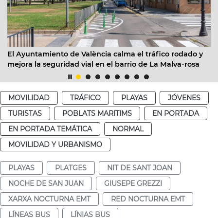
El Ayuntamiento de València calma el tráfico rodado y
mejora la seguridad vial en el barrio de La Malva-rosa
MOVILIDAD
TRÁFICO
PLAYAS
JÓVENES
TURISTAS
POBLATS MARITIMS
EN PORTADA
EN PORTADA TEMÁTICA
NORMAL
MOVILIDAD Y URBANISMO
PLAYAS
PLATGES
NIT DE SANT JOAN
NOCHE DE SAN JUAN
GIUSEPE GREZZI
XARXA NOCTURNA EMT
RED NOCTURNA EMT
LÍNEAS BUS
LÍNIAS BUS