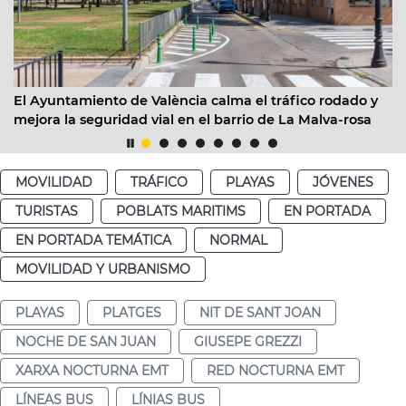
 Ayuntamiento de València calma el tráfico rodado y
EMT V
jora la seguridad vial en el barrio de La Malva-rosa
facil
12 de
MOVILIDAD
TRÁFICO
PLAYAS
JÓVENES
TURISTAS
POBLATS MARITIMS
EN PORTADA
EN PORTADA TEMÁTICA
NORMAL
MOVILIDAD Y URBANISMO
PLAYAS
PLATGES
NIT DE SANT JOAN
NOCHE DE SAN JUAN
GIUSEPE GREZZI
XARXA NOCTURNA EMT
RED NOCTURNA EMT
LÍNEAS BUS
LÍNIAS BUS