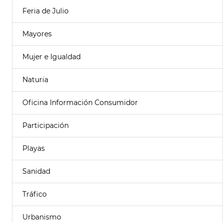
Feria de Julio
Mayores
Mujer e Igualdad
Naturia
Oficina Información Consumidor
Participación
Playas
Sanidad
Tráfico
Urbanismo