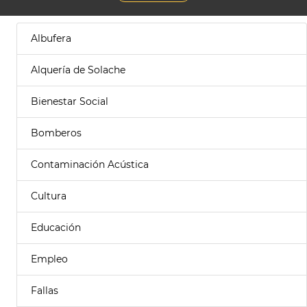
Albufera
Alquería de Solache
Bienestar Social
Bomberos
Contaminación Acústica
Cultura
Educación
Empleo
Fallas