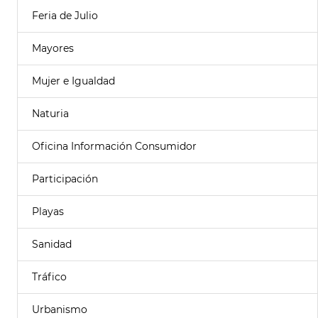
Feria de Julio
Mayores
Mujer e Igualdad
Naturia
Oficina Información Consumidor
Participación
Playas
Sanidad
Tráfico
Urbanismo