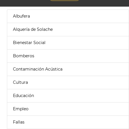
Albufera
Alquería de Solache
Bienestar Social
Bomberos
Contaminación Acústica
Cultura
Educación
Empleo
Fallas