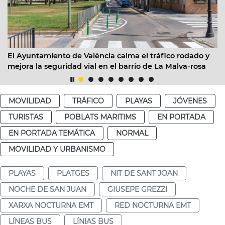
ntamiento de València calma el tráfico rodado y
EMT Valèn
 la seguridad vial en el barrio de La Malva-rosa
facilitar
12 de ago
MOVILIDAD
TRÁFICO
PLAYAS
JÓVENES
TURISTAS
POBLATS MARITIMS
EN PORTADA
EN PORTADA TEMÁTICA
NORMAL
MOVILIDAD Y URBANISMO
PLAYAS
PLATGES
NIT DE SANT JOAN
NOCHE DE SAN JUAN
GIUSEPE GREZZI
XARXA NOCTURNA EMT
RED NOCTURNA EMT
LÍNEAS BUS
LÍNIAS BUS