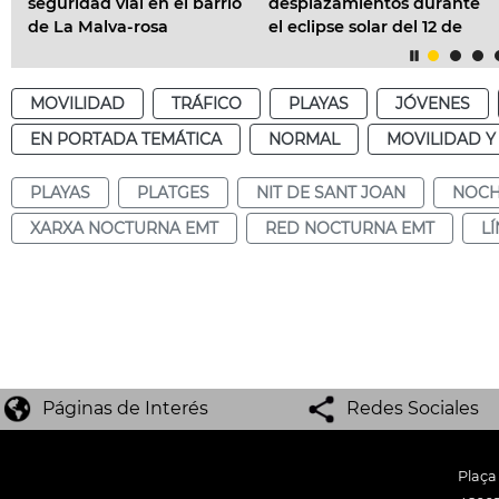
 barrio
desplazamientos durante
en el uso de vehículo
el eclipse solar del 12 de
movilidad personal
agosto
MOVILIDAD
TRÁFICO
PLAYAS
JÓVENES
EN PORTADA TEMÁTICA
NORMAL
MOVILIDAD 
PLAYAS
PLATGES
NIT DE SANT JOAN
NOCH
XARXA NOCTURNA EMT
RED NOCTURNA EMT
L
Páginas de Interés
Redes Sociales
Plaça