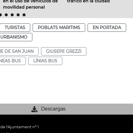
que pretende reducir a 
s de
tráfico en la ciudad
mitad los accidentes de
tráfico en la ciudad
TURISTAS
POBLATS MARITIMS
EN PORTADA
Y URBANISMO
E DE SAN JUAN
GIUSEPE GREZZI
ÍNEAS BUS
LÍNIAS BUS
Descargas
 de l'Ajuntament nº 1