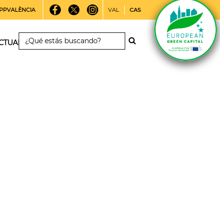
PPVALÈNCIA
VAL
CAS
CTUALIDAD