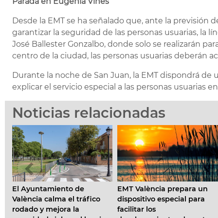
Parada en Eugenia Viñes
Desde la EMT se ha señalado que, ante la previsión de
garantizar la seguridad de las personas usuarias, la lín
José Ballester Gonzalbo, donde solo se realizarán para
centro de la ciudad, las personas usuarias deberán ac
Durante la noche de San Juan, la EMT dispondrá de un
explicar el servicio especial a las personas usuarias 
Noticias relacionadas
e
EMT València prepara un
València lanza la ca
áfico
dispositivo especial para
'Conecta con la vía' p
facilitar los
prevenir las distracci