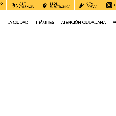
NO
VISIT
SEDE
CITA
A
VALENCIA
ELECTRÓNICA
PREVIA
O
LA CIUDAD
TRÁMITES
ATENCIÓN CIUDADANA
A