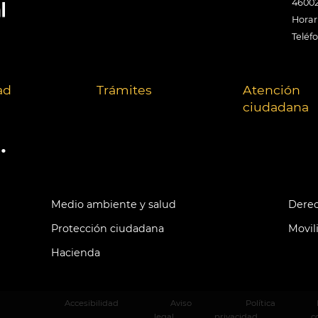
46002
Horari
Teléf
ad
Trámites
Atención
ciudadana
.
Medio ambiente y salud
Derec
Protección ciudadana
Movil
Hacienda
Accesibilidad
Aviso
Política
legal
privacidad
c