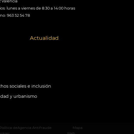
 València
os: lunes a viernes de 8:30 a 14:00 horas
ono: 963 52 54 78
Actualidad
hos sociales e inclusión
idad y urbanismo
Política de
Agencia Antifraude
Mapa
ookies
Web