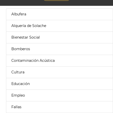
Albufera
Alquería de Solache
Bienestar Social
Bomberos
Contaminación Acústica
Cultura
Educación
Empleo
Fallas