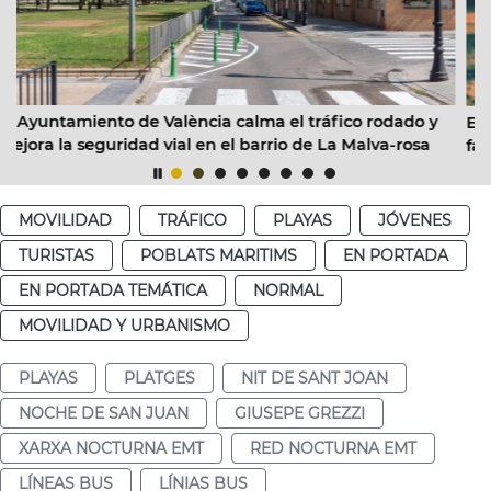
a calma el tráfico rodado y
EMT València prepara un dispo
 el barrio de La Malva-rosa
facilitar los desplazamientos d
12 de agosto
MOVILIDAD
TRÁFICO
PLAYAS
JÓVENES
TURISTAS
POBLATS MARITIMS
EN PORTADA
EN PORTADA TEMÁTICA
NORMAL
MOVILIDAD Y URBANISMO
PLAYAS
PLATGES
NIT DE SANT JOAN
NOCHE DE SAN JUAN
GIUSEPE GREZZI
XARXA NOCTURNA EMT
RED NOCTURNA EMT
LÍNEAS BUS
LÍNIAS BUS