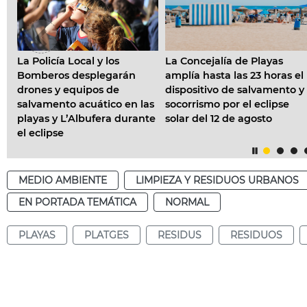
los
La Concejalía de Playas
El Ayuntamiento
garán
amplía hasta las 23 horas el
recomienda a los ve
 de
dispositivo de salvamento y
comprobar si desde 
co en las
socorrismo por el eclipse
balcón o terraza de
ra durante
solar del 12 de agosto
edificio pueden segu
eclipse
MEDIO AMBIENTE
LIMPIEZA Y RESIDUOS URBANOS
EN PORTADA TEMÁTICA
NORMAL
PLAYAS
PLATGES
RESIDUS
RESIDUOS