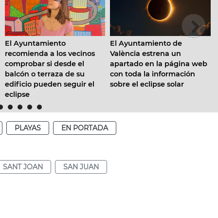
El Ayuntamiento de
La playa de El Cabany
cinos
València estrena un
pone a prueba la efic
el
apartado en la página web
del dispositivo de
 su
con toda la información
salvamento con un
ir el
sobre el eclipse solar
simulacro de rescate 
bañistas
PLAYAS
EN PORTADA
SANT JOAN
SAN JUAN