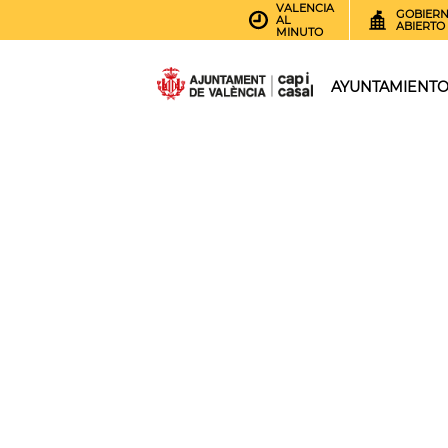
VALENCIA
GOBIER
AL
ABIERTO
MINUTO
AYUNTAMIENT