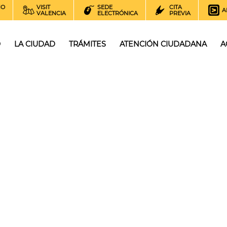
NO
VISIT
SEDE
CITA
A
VALENCIA
ELECTRÓNICA
PREVIA
O
LA CIUDAD
TRÁMITES
ATENCIÓN CIUDADANA
A