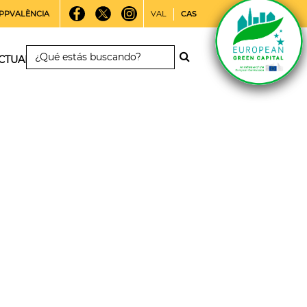
PPVALÈNCIA
VAL
CAS
CTUALIDAD