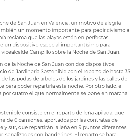
che de San Juan en València, un motivo de alegría
ambién un momento importante para pedir civismo a
nía reclama que las playas estén en perfectas
e un dispositivo especial importantísimo para
l vicealcalde Campillo sobre la Noche de San Juan.
ón de la Noche de San Juan con dos dispositivos
icio de Jardinería Sostenible con el reparto de hasta 35
de las podas de árboles de los jardines y las calles de
 para poder repartirla esta noche. Por otro lado, el
ica por cuatro el que normalmente se pone en marcha
Sostenible consiste en el reparto de leña apilada, que
ne de 6 camiones, aportados por las contratas de
 y sur, que repartirán la leña en 9 puntos diferentes
r, señalizados con banderines. El reparto se hará