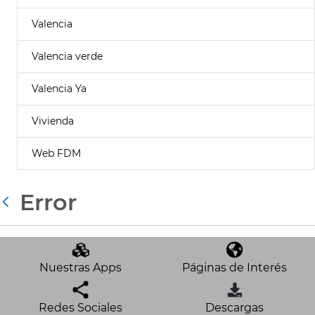
Valencia
Valencia verde
Valencia Ya
Vivienda
Web FDM
Error
Atrás
Nuestras Apps
Páginas de Interés
Redes Sociales
Descargas