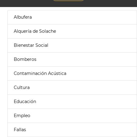
Albufera
Alquería de Solache
Bienestar Social
Bomberos
Contaminación Acústica
Cultura
Educación
Empleo
Fallas