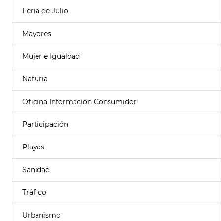
Feria de Julio
Mayores
Mujer e Igualdad
Naturia
Oficina Información Consumidor
Participación
Playas
Sanidad
Tráfico
Urbanismo