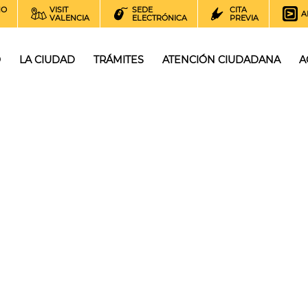
NO
VISIT
SEDE
CITA
A
VALENCIA
ELECTRÓNICA
PREVIA
O
LA CIUDAD
TRÁMITES
ATENCIÓN CIUDADANA
A