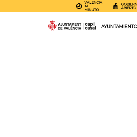
VALENCIA
GOBIER
AL
ABIERTO
MINUTO
AYUNTAMIENT