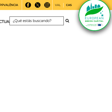
PPVALÈNCIA
VAL
CAS
CTUALIDAD