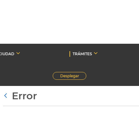
CIUDAD
TRÁMITES
Desplegar
Error
Atrás