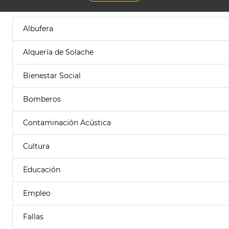
Albufera
Alquería de Solache
Bienestar Social
Bomberos
Contaminación Acústica
Cultura
Educación
Empleo
Fallas