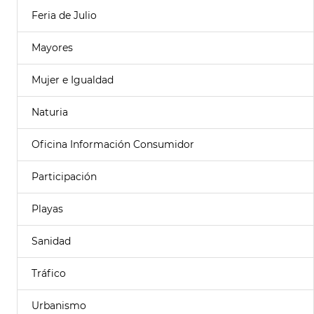
Feria de Julio
Mayores
Mujer e Igualdad
Naturia
Oficina Información Consumidor
Participación
Playas
Sanidad
Tráfico
Urbanismo