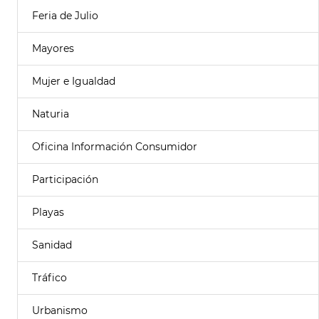
Feria de Julio
Mayores
Mujer e Igualdad
Naturia
Oficina Información Consumidor
Participación
Playas
Sanidad
Tráfico
Urbanismo