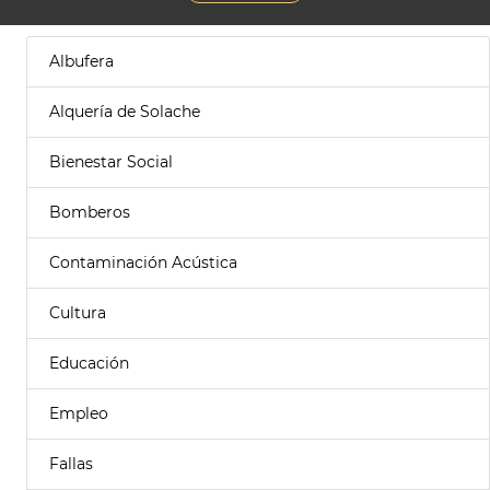
Albufera
Alquería de Solache
Bienestar Social
Bomberos
Contaminación Acústica
Cultura
Educación
Empleo
Fallas