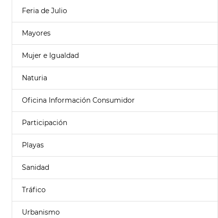
Feria de Julio
Mayores
Mujer e Igualdad
Naturia
Oficina Información Consumidor
Participación
Playas
Sanidad
Tráfico
Urbanismo