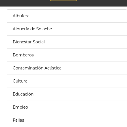
Albufera
Alquería de Solache
Bienestar Social
Bomberos
Contaminación Acústica
Cultura
Educación
Empleo
Fallas