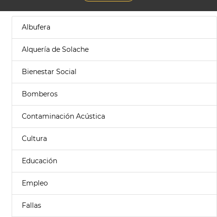
Albufera
Alquería de Solache
Bienestar Social
Bomberos
Contaminación Acústica
Cultura
Educación
Empleo
Fallas