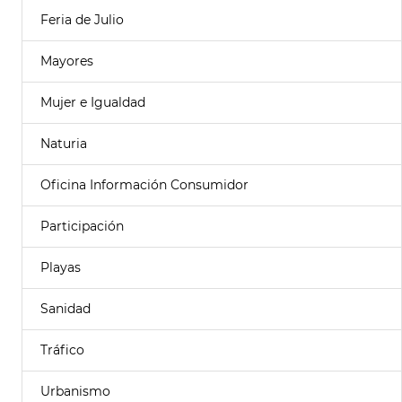
Feria de Julio
Mayores
Mujer e Igualdad
Naturia
Oficina Información Consumidor
Participación
Playas
Sanidad
Tráfico
Urbanismo