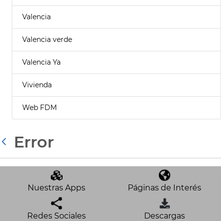
Valencia
Valencia verde
Valencia Ya
Vivienda
Web FDM
Error
Atrás
Nuestras Apps
Páginas de Interés
Redes Sociales
Descargas