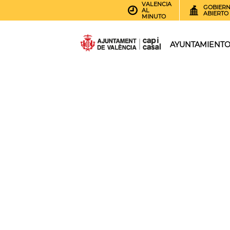
VALENCIA
GOBIER
AL
ABIERTO
MINUTO
AYUNTAMIENT