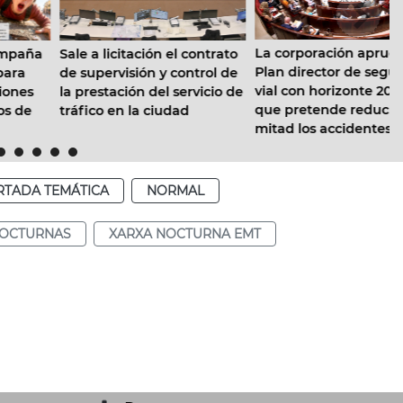
La corporación aprueba el
Sale a licitación el contrato
Plan director de seguridad
de supervisión y control de
vial con horizonte 2030,
la prestación del servicio de
que pretende reducir a la
tráfico en la ciudad
mitad los accidentes de
tráfico en la ciudad
RTADA TEMÁTICA
NORMAL
NOCTURNAS
XARXA NOCTURNA EMT