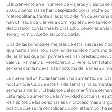
El incremento en el número de viajeros y viajeros se 
20.000 personas se han desplazado por la noche por l
metropolitana, frente a las 13.800 del fin de semana a
han utilizado de viernes a domingo el nuevo servicio 
desplazaron con la línea 19 o las 1.200 personas en la 
Torre y Forn d’Alcedo, así como Sedaví.
Una de las principales mejoras de esta nueva red noct
que hasta ahora no disponían de servicio nocturno de
de las líneas que por primera vez han prestado servi
Saler, El Palmar y El Perellonet, o El Perelló. Un tota
semana con la nueva ruta nocturna de la línea 25, mien
La nueva red 24 horas también ha aumentado el pasaje
nocturno, la C3, que este fin de semana ha aumenta
semana anterior. “El balance del primer fin de sema
Este rápido aumento de la movilidad nocturna resul
los hábitos de las personas es un proceso más a largo
positiva que se irá consolidando con el tiempo”, ha s