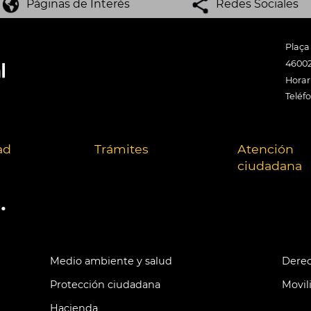
Páginas de Interés
Redes Sociales
Plaça
46002
Horari
Teléf
ad
Trámites
Atención
ciudadana
.
Medio ambiente y salud
Derec
Protección ciudadana
Movil
Hacienda