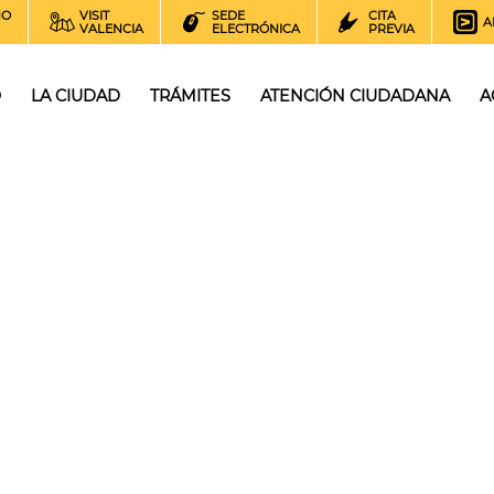
NO
VISIT
SEDE
CITA
A
VALENCIA
ELECTRÓNICA
PREVIA
O
LA CIUDAD
TRÁMITES
ATENCIÓN CIUDADANA
A