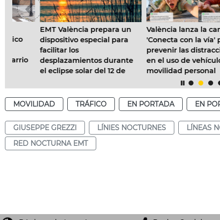
EMT València prepara un
València lanza la campaña
dispositivo especial para
'Conecta con la vía' para
facilitar los
prevenir las distracciones
o
desplazamientos durante
en el uso de vehículos de
el eclipse solar del 12 de
movilidad personal
agosto
MOVILIDAD
TRÁFICO
EN PORTADA
EN PO
GIUSEPPE GREZZI
LÍNIES NOCTURNES
LÍNEAS 
RED NOCTURNA EMT