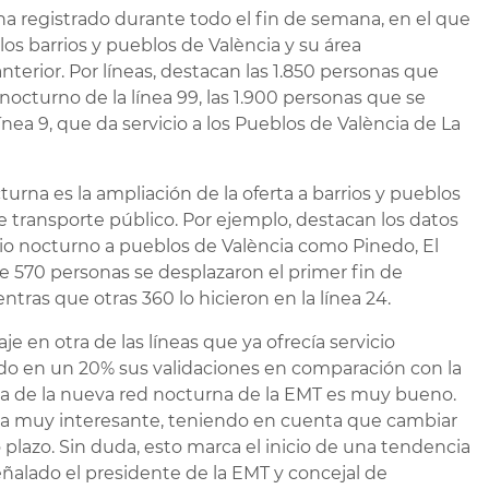
ha registrado durante todo el fin de semana, en el que
os barrios y pueblos de València y su área
nterior. Por líneas, destacan las 1.850 personas que
nocturno de la línea 99, las 1.900 personas que se
línea 9, que da servicio a los Pueblos de València de La
urna es la ampliación de la oferta a barrios y pueblos
 transporte público. Por ejemplo, destacan los datos
cio nocturno a pueblos de València como Pinedo, El
l de 570 personas se desplazaron el primer fin de
tras que otras 360 lo hicieron en la línea 24.
 en otra de las líneas que ya ofrecía servicio
do en un 20% sus validaciones en comparación con la
na de la nueva red nocturna de la EMT es muy bueno.
ta muy interesante, teniendo en cuenta que cambiar
 plazo. Sin duda, esto marca el inicio de una tendencia
eñalado el presidente de la EMT y concejal de