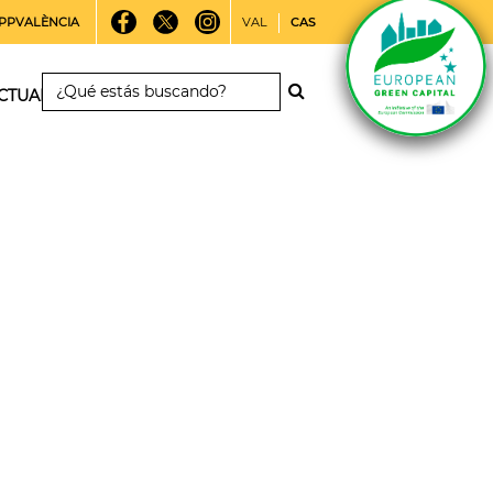
PPVALÈNCIA
VAL
CAS
CTUALIDAD