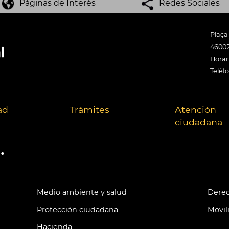
Páginas de Interés
Redes Sociales
Plaça
46002
Horari
Teléf
ad
Trámites
Atención
ciudadana
.
Medio ambiente y salud
Derec
Protección ciudadana
Movil
Hacienda