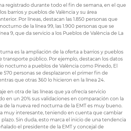
ha registrado durante todo el fin de semana, en el que
os barrios y pueblos de València y su área
nterior. Por líneas, destacan las 1.850 personas que
nocturno de la línea 99, las 1.900 personas que se
línea 9, que da servicio a los Pueblos de València de La
urna es la ampliación de la oferta a barrios y pueblos
 transporte público. Por ejemplo, destacan los datos
cio nocturno a pueblos de València como Pinedo, El
l de 570 personas se desplazaron el primer fin de
tras que otras 360 lo hicieron en la línea 24.
 en otra de las líneas que ya ofrecía servicio
do en un 20% sus validaciones en comparación con la
na de la nueva red nocturna de la EMT es muy bueno.
ta muy interesante, teniendo en cuenta que cambiar
 plazo. Sin duda, esto marca el inicio de una tendencia
eñalado el presidente de la EMT y concejal de