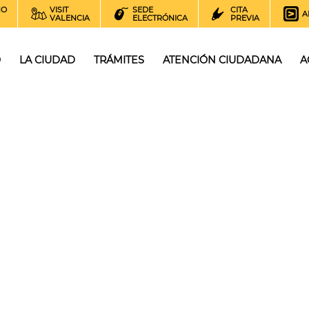
NO
VISIT
SEDE
CITA
A
VALENCIA
ELECTRÓNICA
PREVIA
O
LA CIUDAD
TRÁMITES
ATENCIÓN CIUDADANA
A