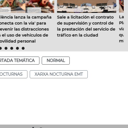
La corporación aprueba el
ña
Sale a licitación el contrato
Plan director de seguridad
de supervisión y control de
vial con horizonte 2030,
s
la prestación del servicio de
que pretende reducir a la
e
tráfico en la ciudad
mitad los accidentes de
tráfico en la ciudad
RTADA TEMÁTICA
NORMAL
NOCTURNAS
XARXA NOCTURNA EMT