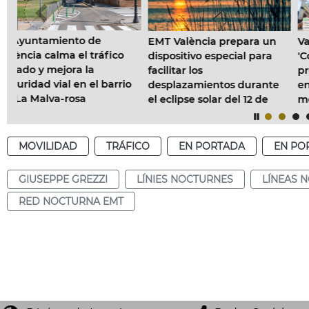
EMT València prepara un
València lanza la campa
co
dispositivo especial para
'Conecta con la vía' para
facilitar los
prevenir las distraccione
rrio
desplazamientos durante
en el uso de vehículos d
el eclipse solar del 12 de
movilidad personal
agosto
MOVILIDAD
TRÁFICO
EN PORTADA
EN PO
GIUSEPPE GREZZI
LÍNIES NOCTURNES
LÍNEAS 
RED NOCTURNA EMT