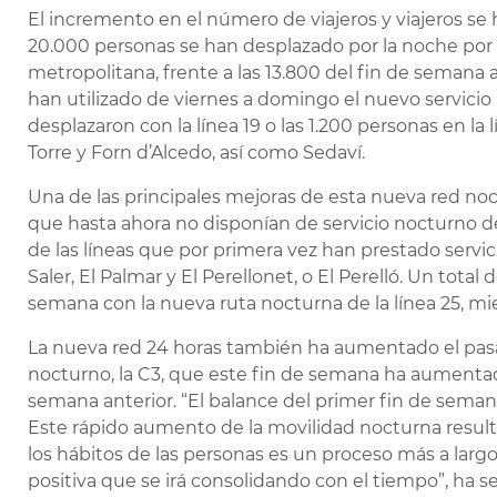
El incremento en el número de viajeros y viajeros se 
20.000 personas se han desplazado por la noche por l
metropolitana, frente a las 13.800 del fin de semana a
han utilizado de viernes a domingo el nuevo servicio 
desplazaron con la línea 19 o las 1.200 personas en la 
Torre y Forn d’Alcedo, así como Sedaví.
Una de las principales mejoras de esta nueva red noct
que hasta ahora no disponían de servicio nocturno de
de las líneas que por primera vez han prestado servi
Saler, El Palmar y El Perellonet, o El Perelló. Un tota
semana con la nueva ruta nocturna de la línea 25, mien
La nueva red 24 horas también ha aumentado el pasaje
nocturno, la C3, que este fin de semana ha aumenta
semana anterior. “El balance del primer fin de sema
Este rápido aumento de la movilidad nocturna resul
los hábitos de las personas es un proceso más a largo
positiva que se irá consolidando con el tiempo”, ha s