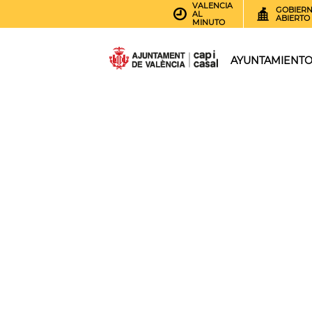
VALENCIA
GOBIER
AL
ABIERTO
MINUTO
AYUNTAMIENT