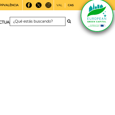
PPVALÈNCIA
VAL
CAS
CTUALIDAD