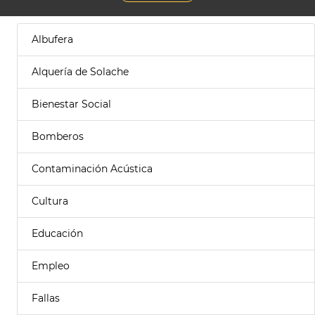
Albufera
Alquería de Solache
Bienestar Social
Bomberos
Contaminación Acústica
Cultura
Educación
Empleo
Fallas