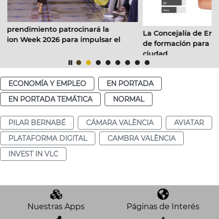
 la
La Concejalía de Empleo activa 4,8 millones en 
sar el
de formación para las personas desempleadas d
ciudad
ECONOMÍA Y EMPLEO
EN PORTADA
EN PORTADA TEMÁTICA
NORMAL
PILAR BERNABÉ
CÁMARA VALÈNCIA
AVIATAR
PLATAFORMA DIGITAL
CAMBRA VALÈNCIA
INVEST IN VLC
Nuestras Apps
Páginas de Interés