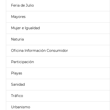
Feria de Julio
Mayores
Mujer e Igualdad
Naturia
Oficina Información Consumidor
Participación
Playas
Sanidad
Tráfico
Urbanismo