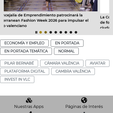
rocinará la
La Concejalía de Empleo activa 4,8 mill
ra impulsar el
de formación para las personas desempl
ciudad
ECONOMÍA Y EMPLEO
EN PORTADA
EN PORTADA TEMÁTICA
NORMAL
PILAR BERNABÉ
CÁMARA VALÈNCIA
AVIATAR
PLATAFORMA DIGITAL
CAMBRA VALÈNCIA
INVEST IN VLC
Nuestras Apps
Páginas de Interés