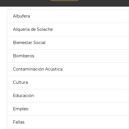
Albufera
Alquería de Solache
Bienestar Social
Bomberos
Contaminación Acústica
Cultura
Educación
Empleo
Fallas