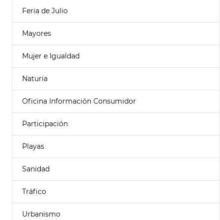
Feria de Julio
Mayores
Mujer e Igualdad
Naturia
Oficina Información Consumidor
Participación
Playas
Sanidad
Tráfico
Urbanismo