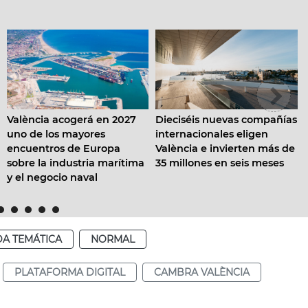
n 2027
València destina más
Dieciséis nuevas compañías
s
millones de euros a l
internacionales eligen
opa
convocatòria de
València e invierten más de
marítima
subvenciones “Empr
35 millones en seis meses
concilia 2026”
A TEMÁTICA
NORMAL
PLATAFORMA DIGITAL
CAMBRA VALÈNCIA