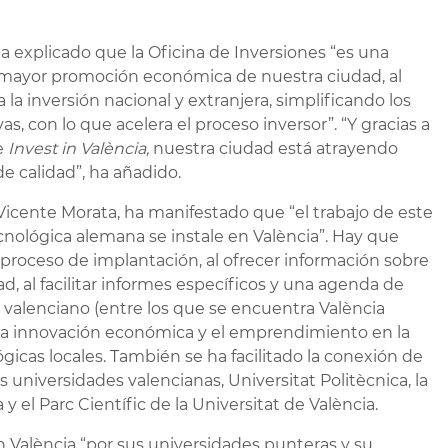
ha explicado que la Oficina de Inversiones “es una
a mayor promoción económica de nuestra ciudad, al
la inversión nacional y extranjera, simplificando los
, con lo que acelera el proceso inversor”. “Y gracias a
e
Invest in València,
nuestra ciudad está atrayendo
 calidad”, ha añadido.
 Vicente Morata, ha manifestado que “el trabajo de este
cnológica alemana se instale en València”. Hay que
 proceso de implantación, al ofrecer información sobre
d, al facilitar informes específicos y una agenda de
 valenciano (entre los que se encuentra València
 la innovación económica y el emprendimiento en la
gicas locales. También se ha facilitado la conexión de
s universidades valencianas, Universitat Politècnica, la
y el Parc Científic de la Universitat de València.
València “por sus universidades punteras y su