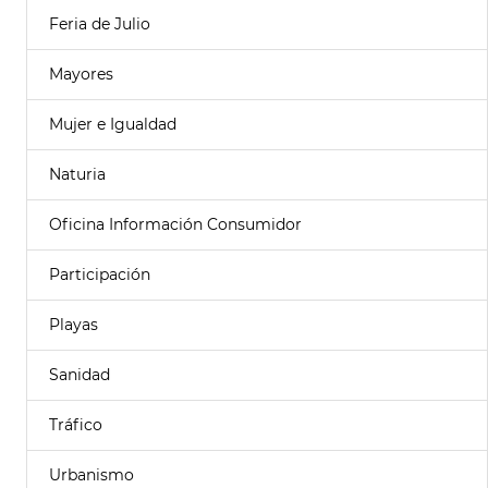
Feria de Julio
Mayores
Mujer e Igualdad
Naturia
Oficina Información Consumidor
Participación
Playas
Sanidad
Tráfico
Urbanismo