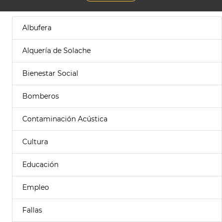
Albufera
Alquería de Solache
Bienestar Social
Bomberos
Contaminación Acústica
Cultura
Educación
Empleo
Fallas