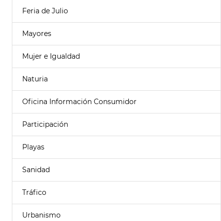
Feria de Julio
Mayores
Mujer e Igualdad
Naturia
Oficina Información Consumidor
Participación
Playas
Sanidad
Tráfico
Urbanismo