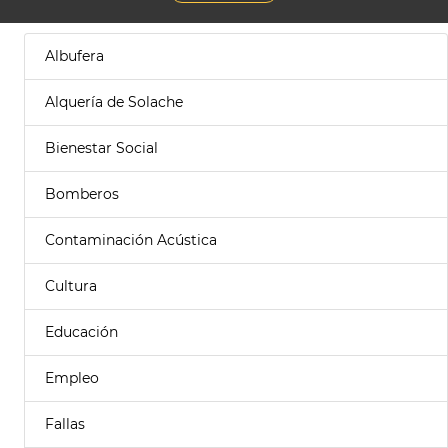
Albufera
Alquería de Solache
Bienestar Social
Bomberos
Contaminación Acústica
Cultura
Educación
Empleo
Fallas