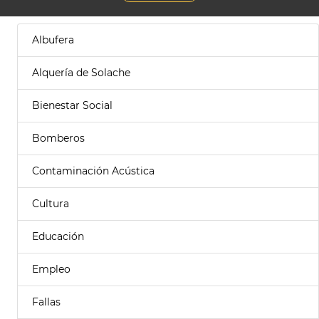
Albufera
Alquería de Solache
Bienestar Social
Bomberos
Contaminación Acústica
Cultura
Educación
Empleo
Fallas