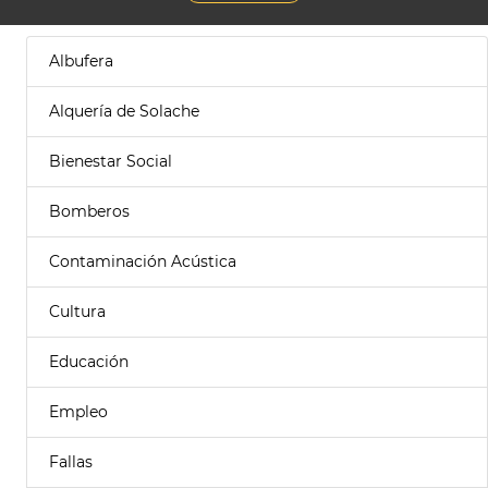
Albufera
Alquería de Solache
Bienestar Social
Bomberos
Contaminación Acústica
Cultura
Educación
Empleo
Fallas