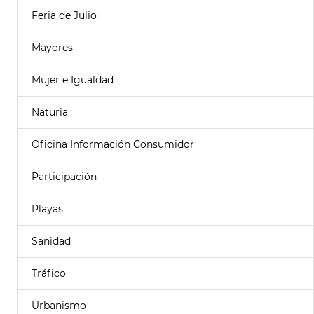
Feria de Julio
Mayores
Mujer e Igualdad
Naturia
Oficina Información Consumidor
Participación
Playas
Sanidad
Tráfico
Urbanismo