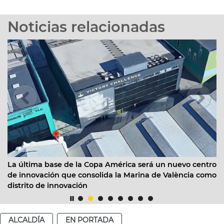
Noticias relacionadas
la Copa América será un nuevo centro
València pone en marc
consolida la Marina de València como
de 200 efectivos para e
ión
ALCALDÍA
EN PORTADA