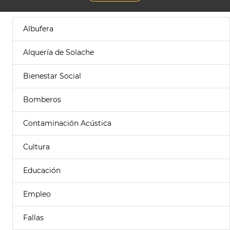
Albufera
Alquería de Solache
Bienestar Social
Bomberos
Contaminación Acústica
Cultura
Educación
Empleo
Fallas