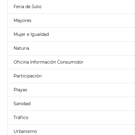
Feria de Julio
Mayores
Mujer e Igualdad
Naturia
Oficina Información Consumidor
Participación
Playas
Sanidad
Tráfico
Urbanismo