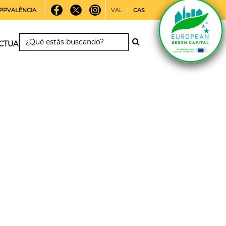
PPVALÈNCIA
VAL
CAS
CTUALIDAD