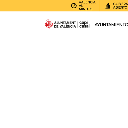
VALENCIA
GOBIER
AL
ABIERTO
MINUTO
AYUNTAMIENT