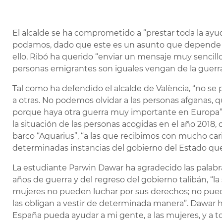
El alcalde se ha comprometido a “prestar toda la ay
podamos, dado que este es un asunto que depende s
ello, Ribó ha querido “enviar un mensaje muy sencillo 
personas emigrantes son iguales vengan de la guerra
Tal como ha defendido el alcalde de València, “no se
a otras. No podemos olvidar a las personas afganas, qu
porque haya otra guerra muy importante en Europa”
la situación de las personas acogidas en el año 2018, 
barco “Aquarius”, “a las que recibimos con mucho cari
determinadas instancias del gobierno del Estado que
La estudiante Parwin Dawar ha agradecido las palabr
años de guerra y del regreso del gobierno talibán, “l
mujeres no pueden luchar por sus derechos; no pueden e
las obligan a vestir de determinada manera”. Dawar 
España pueda ayudar a mi gente, a las mujeres, y a t