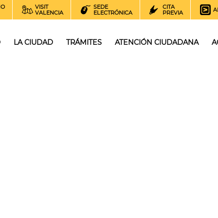
NO
VISIT
SEDE
CITA
A
VALENCIA
ELECTRÓNICA
PREVIA
O
LA CIUDAD
TRÁMITES
ATENCIÓN CIUDADANA
A