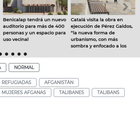
València inicia las
Catalá visita la obra en
á un nuevo
impermeabilizació
ejecución de Pérez Galdos,
más de 400
climatización de L
“la nueva forma de
pacio para
urbanismo, con más
sombra y enfocado a los
vecinos”
A
NORMAL
 REFUGIADAS
AFGANISTÁN
MUJERES AFGANAS
TALIBANES
TALIBANS