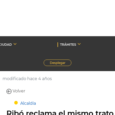
CIUDAD
TRÁMITES
Desplegar
modificado hace 4 años
Volver
Alcaldía
Ribó reclama el mismo trato