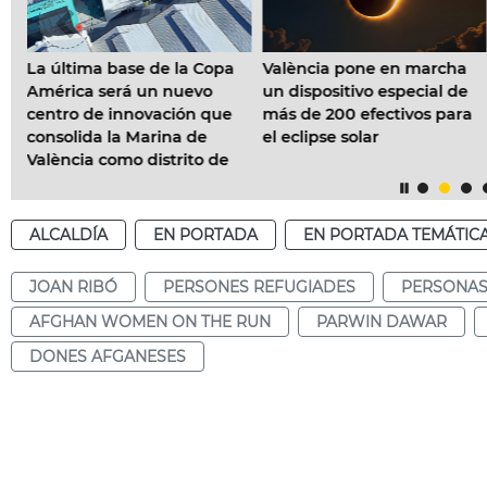
 de la Copa
València pone en marcha
Benicalap tendr
un nuevo
un dispositivo especial de
auditorio para 
ovación que
más de 200 efectivos para
personas y un es
arina de
el eclipse solar
uso vecinal
distrito de
ALCALDÍA
EN PORTADA
EN PORTADA TEMÁTIC
JOAN RIBÓ
PERSONES REFUGIADES
PERSONAS
AFGHAN WOMEN ON THE RUN
PARWIN DAWAR
DONES AFGANESES