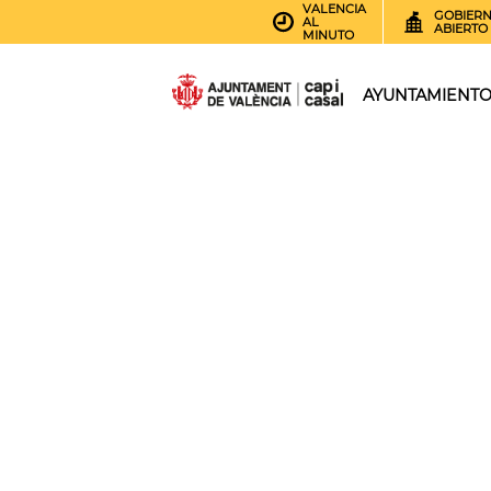
VALENCIA
GOBIER
AL
ABIERTO
MINUTO
AYUNTAMIENT