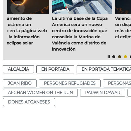
La última base de la Copa
València pone en marcha
América será un nuevo
un dispositivo especial de
centro de innovación que
web
más de 200 efectivos para
consolida la Marina de
el eclipse solar
València como distrito de
innovación
ALCALDÍA
EN PORTADA
EN PORTADA TEMÁTIC
JOAN RIBÓ
PERSONES REFUGIADES
PERSONAS
AFGHAN WOMEN ON THE RUN
PARWIN DAWAR
DONES AFGANESES