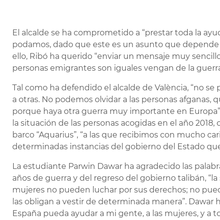
El alcalde se ha comprometido a “prestar toda la ay
podamos, dado que este es un asunto que depende s
ello, Ribó ha querido “enviar un mensaje muy sencillo 
personas emigrantes son iguales vengan de la guerra
Tal como ha defendido el alcalde de València, “no se
a otras. No podemos olvidar a las personas afganas, qu
porque haya otra guerra muy importante en Europa”
la situación de las personas acogidas en el año 2018, 
barco “Aquarius”, “a las que recibimos con mucho cari
determinadas instancias del gobierno del Estado que
La estudiante Parwin Dawar ha agradecido las palabr
años de guerra y del regreso del gobierno talibán, “l
mujeres no pueden luchar por sus derechos; no pueden e
las obligan a vestir de determinada manera”. Dawar 
España pueda ayudar a mi gente, a las mujeres, y a t