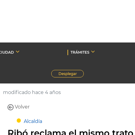
CIUDAD
TRÁMITES
Desplegar
modificado hace 4 años
Volver
Alcaldía
Ribó reclama el mismo trato