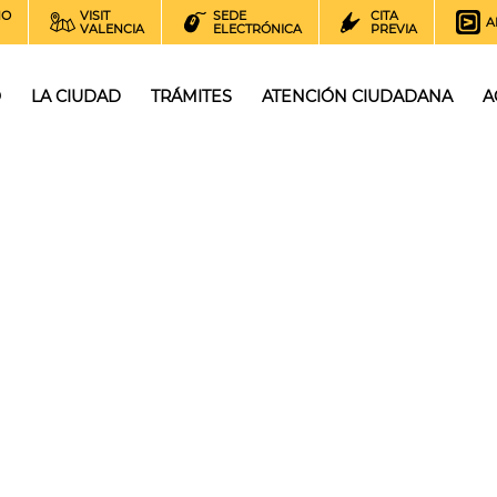
NO
VISIT
SEDE
CITA
A
VALENCIA
ELECTRÓNICA
PREVIA
O
LA CIUDAD
TRÁMITES
ATENCIÓN CIUDADANA
A