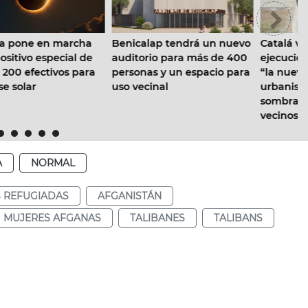
Catalá visita la obra en
Benicalap tendrá un nuevo
ejecución de Pérez Galdos,
auditorio para más de 400
“la nueva forma de
personas y un espacio para
urbanismo, con más
uso vecinal
sombra y enfocado a los
vecinos”
A
NORMAL
 REFUGIADAS
AFGANISTÁN
MUJERES AFGANAS
TALIBANES
TALIBANS