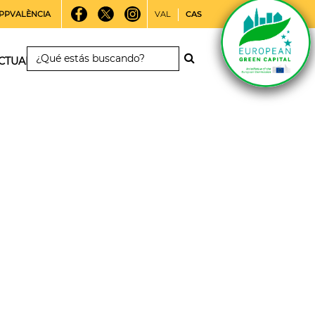
PPVALÈNCIA
VAL
CAS
CTUALIDAD