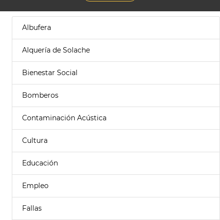
Albufera
Alquería de Solache
Bienestar Social
Bomberos
Contaminación Acústica
Cultura
Educación
Empleo
Fallas