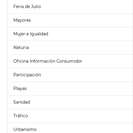
Feria de Julio
Mayores
Mujer e Igualdad
Naturia
Oficina Información Consumidor
Participación
Playas
Sanidad
Tráfico
Urbanismo