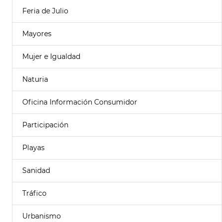
Feria de Julio
Mayores
Mujer e Igualdad
Naturia
Oficina Información Consumidor
Participación
Playas
Sanidad
Tráfico
Urbanismo