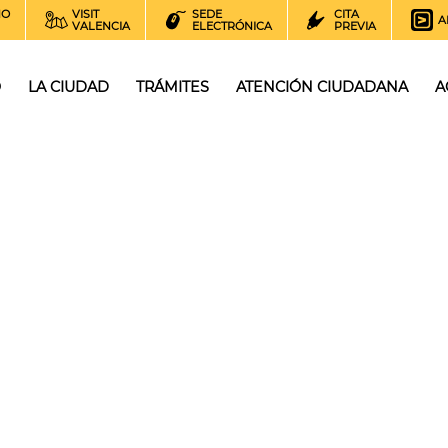
NO
VISIT
SEDE
CITA
A
VALENCIA
ELECTRÓNICA
PREVIA
O
LA CIUDAD
TRÁMITES
ATENCIÓN CIUDADANA
A