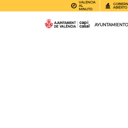
VALENCIA
GOBIER
AL
ABIERTO
MINUTO
AYUNTAMIENT