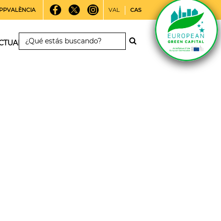
PPVALÈNCIA
VAL
CAS
CTUALIDAD