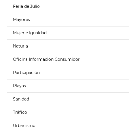
Feria de Julio
Mayores
Mujer e Igualdad
Naturia
Oficina Información Consumidor
Participación
Playas
Sanidad
Tráfico
Urbanismo