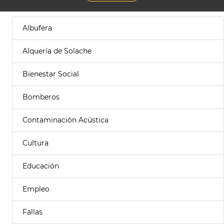
Albufera
Alquería de Solache
Bienestar Social
Bomberos
Contaminación Acústica
Cultura
Educación
Empleo
Fallas