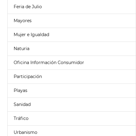
Feria de Julio
Mayores
Mujer e Igualdad
Naturia
Oficina Información Consumidor
Participación
Playas
Sanidad
Tráfico
Urbanismo