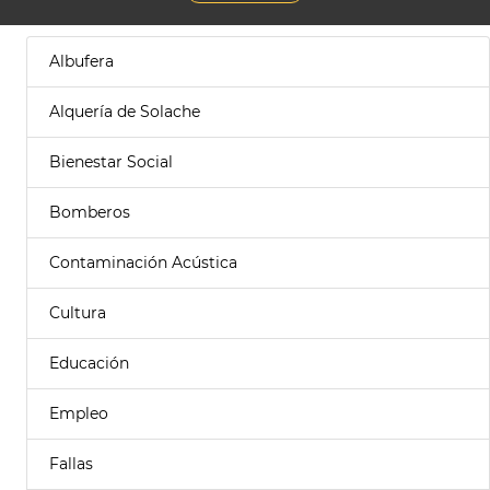
Albufera
Alquería de Solache
Bienestar Social
Bomberos
Contaminación Acústica
Cultura
Educación
Empleo
Fallas