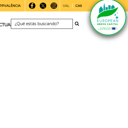
PPVALÈNCIA
VAL
CAS
CTUALIDAD