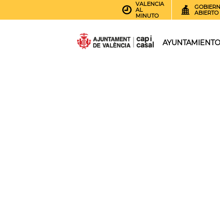
VALENCIA
GOBIER
AL
ABIERTO
MINUTO
AYUNTAMIENT