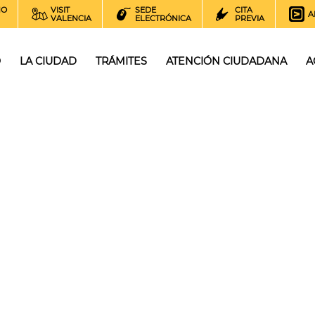
NO
VISIT
SEDE
CITA
A
VALENCIA
ELECTRÓNICA
PREVIA
O
LA CIUDAD
TRÁMITES
ATENCIÓN CIUDADANA
A