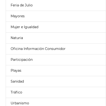
Feria de Julio
Mayores
Mujer e Igualdad
Naturia
Oficina Información Consumidor
Participación
Playas
Sanidad
Tráfico
Urbanismo