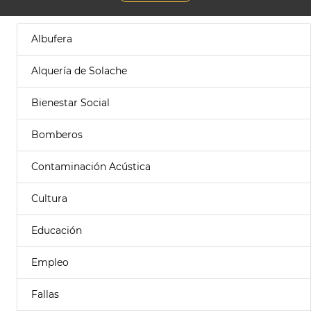
Albufera
Alquería de Solache
Bienestar Social
Bomberos
Contaminación Acústica
Cultura
Educación
Empleo
Fallas