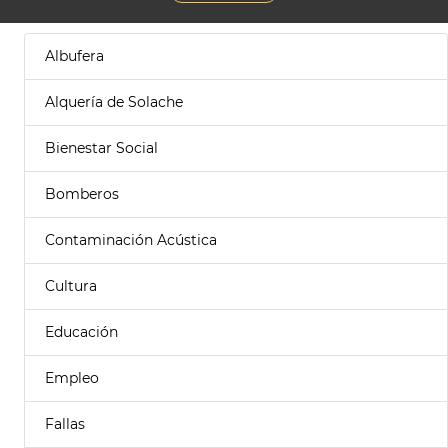
Albufera
Alquería de Solache
Bienestar Social
Bomberos
Contaminación Acústica
Cultura
Educación
Empleo
Fallas