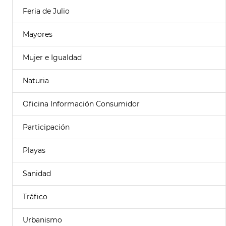
Feria de Julio
Mayores
Mujer e Igualdad
Naturia
Oficina Información Consumidor
Participación
Playas
Sanidad
Tráfico
Urbanismo