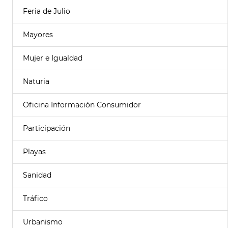
Feria de Julio
Mayores
Mujer e Igualdad
Naturia
Oficina Información Consumidor
Participación
Playas
Sanidad
Tráfico
Urbanismo