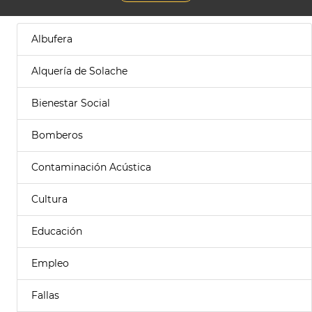
Albufera
Alquería de Solache
Bienestar Social
Bomberos
Contaminación Acústica
Cultura
Educación
Empleo
Fallas