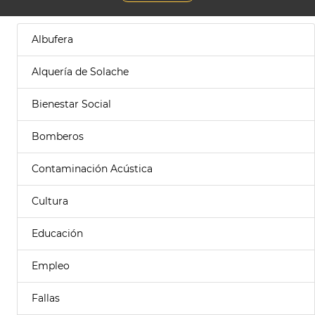
Albufera
Alquería de Solache
Bienestar Social
Bomberos
Contaminación Acústica
Cultura
Educación
Empleo
Fallas