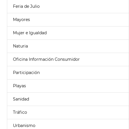
Feria de Julio
Mayores
Mujer e Igualdad
Naturia
Oficina Información Consumidor
Participación
Playas
Sanidad
Tráfico
Urbanismo