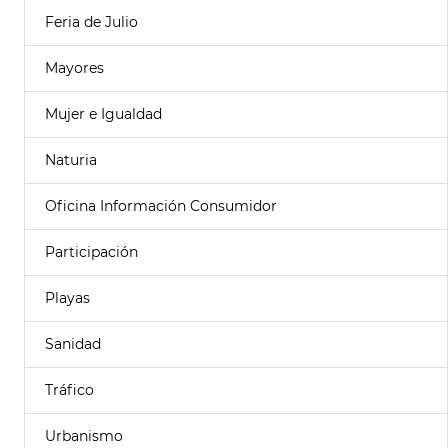
Feria de Julio
Mayores
Mujer e Igualdad
Naturia
Oficina Información Consumidor
Participación
Playas
Sanidad
Tráfico
Urbanismo