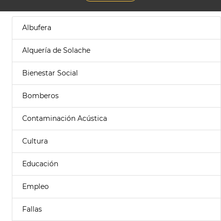
Albufera
Alquería de Solache
Bienestar Social
Bomberos
Contaminación Acústica
Cultura
Educación
Empleo
Fallas