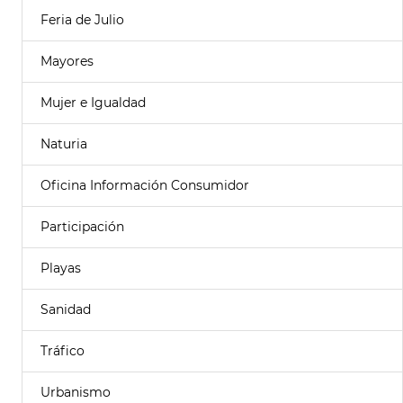
Feria de Julio
Mayores
Mujer e Igualdad
Naturia
Oficina Información Consumidor
Participación
Playas
Sanidad
Tráfico
Urbanismo