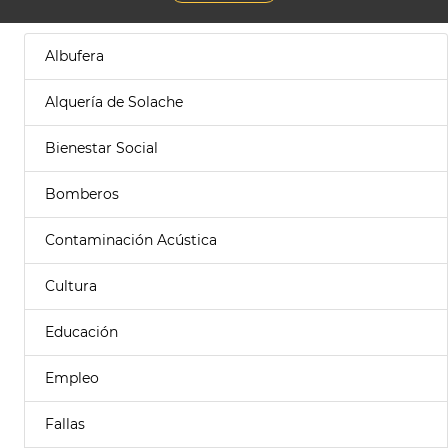
Albufera
Alquería de Solache
Bienestar Social
Bomberos
Contaminación Acústica
Cultura
Educación
Empleo
Fallas