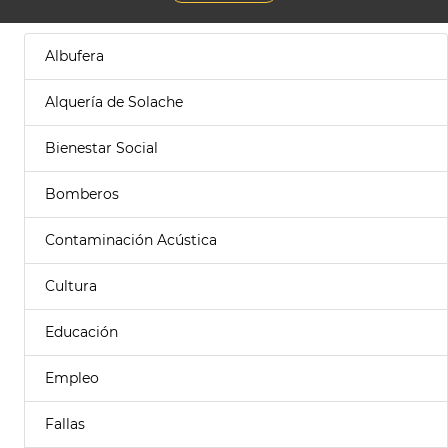
Albufera
Alquería de Solache
Bienestar Social
Bomberos
Contaminación Acústica
Cultura
Educación
Empleo
Fallas