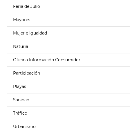
Feria de Julio
Mayores
Mujer e Igualdad
Naturia
Oficina Información Consumidor
Participación
Playas
Sanidad
Tráfico
Urbanismo