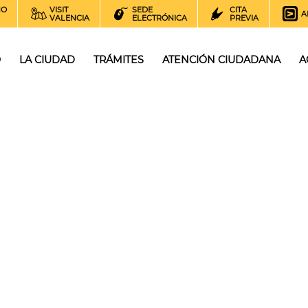
NO
VISIT
SEDE
CITA
A
VALENCIA
ELECTRÓNICA
PREVIA
O
LA CIUDAD
TRÁMITES
ATENCIÓN CIUDADANA
A