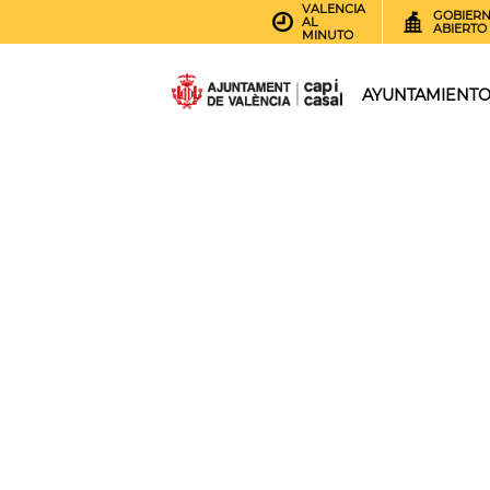
VALENCIA
GOBIER
AL
ABIERTO
MINUTO
AYUNTAMIENT