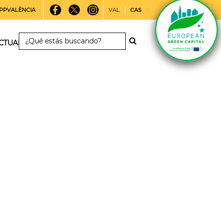
PPVALÈNCIA
VAL
CAS
CTUALIDAD